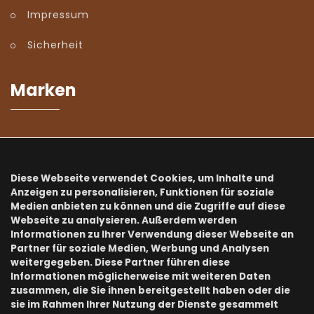
Impressum
Sicherheit
Marken
Kialoa ist exklusiver CH-Distributor von:
Diese Webseite verwendet Cookies, um Inhalte und
Anzeigen zu personalisieren, Funktionen für soziale
Medien anbieten zu können und die Zugriffe auf diese
Webseite zu analysieren. Außerdem werden
Informationen zu Ihrer Verwendung dieser Webseite an
...und Partner vieler weiterer starken Marken:
Partner für soziale Medien, Werbung und Analysen
weitergegeben. Diese Partner führen diese
HARIO, EUREKA, AEROPRESS, CHEMEX, ACAIA, ILSA, BREWISTA,
Informationen möglicherweise mit weiteren Daten
RHINO, MOTTA, PULY, CKDC, FIORENZATO, ESPRO
zusammen, die Sie ihnen bereitgestellt haben oder die
sie im Rahmen Ihrer Nutzung der Dienste gesammelt