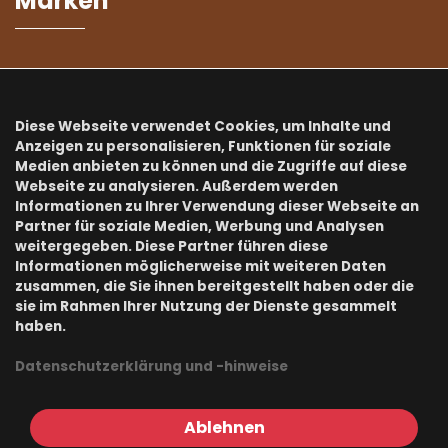
Marken
Kialoa ist exklusiver CH-Distributor von:
Diese Webseite verwendet Cookies, um Inhalte und
Anzeigen zu personalisieren, Funktionen für soziale
Medien anbieten zu können und die Zugriffe auf diese
Webseite zu analysieren. Außerdem werden
Informationen zu Ihrer Verwendung dieser Webseite an
...und Partner vieler weiterer starken Marken:
Partner für soziale Medien, Werbung und Analysen
weitergegeben. Diese Partner führen diese
HARIO, EUREKA, AEROPRESS, CHEMEX, ACAIA, ILSA, BREWISTA,
Informationen möglicherweise mit weiteren Daten
RHINO, MOTTA, PULY, CKDC, FIORENZATO, ESPRO
zusammen, die Sie ihnen bereitgestellt haben oder die
sie im Rahmen Ihrer Nutzung der Dienste gesammelt
haben.
Newsletter
Datenschutzerklärung und -hinweise
Newsletteranmeldung
Ablehnen