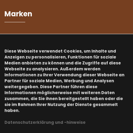
Marken
Kialoa ist exklusiver CH-Distributor von:
Diese Webseite verwendet Cookies, um Inhalte und
Anzeigen zu personalisieren, Funktionen für soziale
Medien anbieten zu können und die Zugriffe auf diese
Webseite zu analysieren. Außerdem werden
Informationen zu Ihrer Verwendung dieser Webseite an
...und Partner vieler weiterer starken Marken:
Partner für soziale Medien, Werbung und Analysen
weitergegeben. Diese Partner führen diese
HARIO, EUREKA, AEROPRESS, CHEMEX, ACAIA, ILSA, BREWISTA,
Informationen möglicherweise mit weiteren Daten
RHINO, MOTTA, PULY, CKDC, FIORENZATO, ESPRO
zusammen, die Sie ihnen bereitgestellt haben oder die
sie im Rahmen Ihrer Nutzung der Dienste gesammelt
haben.
Newsletter
Datenschutzerklärung und -hinweise