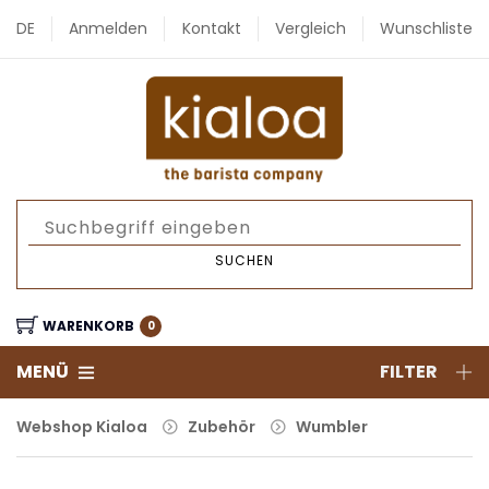
DE
Anmelden
Kontakt
Vergleich
Wunschliste
SUCHEN
WARENKORB
0
MENÜ
FILTER
Webshop Kialoa
Zubehör
Wumbler